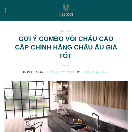
Skip
to
content
TIN TỨC
GỢI Ý COMBO VÒI CHẬU CAO
CẤP CHÍNH HÃNG CHÂU ÂU GIÁ
TỐT
POSTED ON
THÁNG 1 22, 2024
BY
LUXO CONTENT