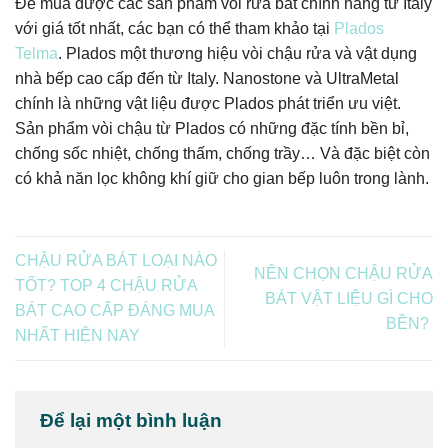
Để mua được các sản phẩm vòi rửa bát chính hãng từ Italy
với giá tốt nhất, các bạn có thể tham khảo tại
Plados
Telma
. Plados một thương hiệu vòi chậu rửa và vật dụng
nhà bếp cao cấp đến từ Italy. Nanostone và UltraMetal
chính là những vật liệu được Plados phát triển ưu việt.
Sản phẩm vòi chậu từ Plados có những đặc tính bền bỉ,
chống sốc nhiệt, chống thấm, chống trầy… Và đặc biệt còn
có khả năn lọc không khí giữ cho gian bếp luôn trong lành.
CHẬU RỬA BÁT LOẠI NÀO
NÊN CHỌN CHẬU RỬA
TỐT? TOP 4 CHẬU RỬA
BÁT VẬT LIỆU GÌ CHO
BÁT CAO CẤP ĐÁNG MUA
BỀN?
NHẤT HIỆN NAY
Để lại một bình luận