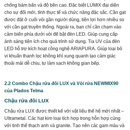
chống bám bẩn và độ bền cao. Đặc biệt LUMIX đại diện
cho sự đổi mới, tính thực tế và chức năng đặc sắc. Cần gạt
được đặt ở cuối vòi gần người dùng, tiện lợi hơn nhiều so
với cần gạt truyền thống. Ngoài ra, bạn chỉ cần chạm vào
cảm biến phía dưới vòi để bật đèn LED. Giúp cung cấp
ánh sáng tiện ích cho quá trình sử dụng. Tia UV của đèn
LED hỗ trợ kích hoạt công nghệ ARIAPURA. Giúp loại bỏ
vi khuẩn thanh lọc không khí xung quanh tạo cảm giác
thoải mái dễ chịu, tự làm sạch không gian bếp.
2.2 Combo Chậu rửa đôi LUX và Vòi rửa NEWMIX90
của Plados Telma
Chậu rửa đôi LUX
Chậu rửa LUX được thiết kế với vật liệu thế hệ mới nhất –
Ultrametal. Các hạt kim loại tích hợp trong hỗn hợp cùng
với tinh thể thạch anh và granite. Tạo nên các gam màu và